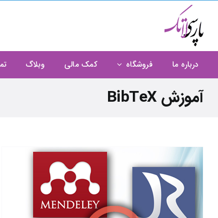
Ski
t
conten
درباره ما
فروشگاه
کمک مالی
وبلاگ
تم
آموزش BibTeX