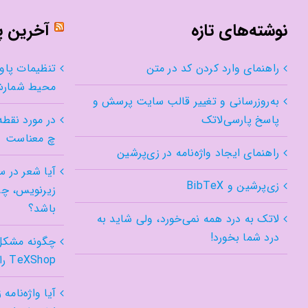
نوشته‌های تازه
آخرین 
راهنمای وارد کردن کد در متن
تنظیمات پاو
محیط شمار
به‌روزرسانی و تغییر قالب سایت پرسش و
پاسخ پارسی‌لاتک
در مورد نقطه
چ معناست
راهنمای ایجاد واژه‌نامه در زی‌پرشین
آیا شعر در س
زی‌پرشین و BibTeX
زیرنویس، چه
باشد؟
لاتک به درد همه نمی‌خورد، ولی شاید به
درد شما بخورد!
چگونه مشکل 
TeXShop را در Tahoe درست کنیم؟
آیا واژه‌نامه