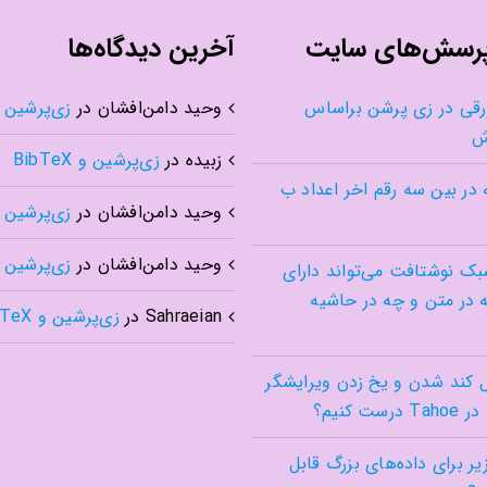
پرسش‌های سایت
آخرین دیدگاه‌ها
رقی در زی پرشن براساس
وحید دامن‌افشان
در
زی‌پرشین و TeX
ش
زبیده
در
زی‌پرشین و BibTeX
 در بین سه رقم اخر اعداد ب
وحید دامن‌افشان
در
زی‌پرشین و TeX
وحید دامن‌افشان
در
زی‌پرشین و TeX
بک نوشتافت می‌تواند دارای
 در متن و چه در حاشیه
Sahraeian
در
زی‌پرشین و BibTeX
کند شدن و یخ زدن ویرایشگر
 زیر برای داده‌های بزرگ قابل