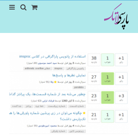
Ski
t
conten