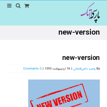
Ski
t
conten
new-version
new-version
By
وحید دامن‌افشان
|
16 اردیبهشت 1393
|
0 Comments