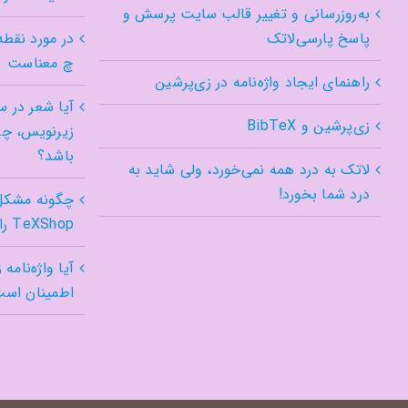
به‌روزرسانی و تغییر قالب سایت پرسش و
پاسخ پارسی‌لاتک
در مورد نقطه
چ معناست
راهنمای ایجاد واژه‌نامه در زی‌پرشین
آیا شعر در س
زی‌پرشین و BibTeX
زیرنویس، چه
باشد؟
لاتک به درد همه نمی‌خورد، ولی شاید به
درد شما بخورد!
چگونه مشکل 
TeXShop را در Tahoe درست کنیم؟
آیا واژه‌نامه
اطمینان اس