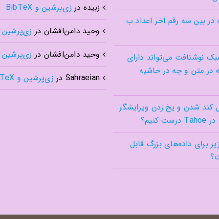
زبیده
در
زی‌پرشین و BibTeX
 در بین سه رقم اخر اعداد ب
وحید دامن‌افشان
در
زی‌پرشین و TeX
وحید دامن‌افشان
در
زی‌پرشین و TeX
بک نوشتافت می‌تواند دارای
 در متن و چه در حاشیه
Sahraeian
در
زی‌پرشین و BibTeX
کند شدن و یخ زدن ویرایشگر
 زیر برای داده‌های بزرگ قابل
ت؟