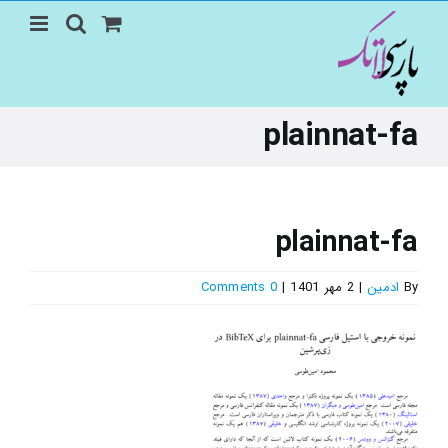
Ski
t
conten
plainnat-fa
plainnat-fa
By
ادمین
|
2 مهر 1401
|
0 Comments