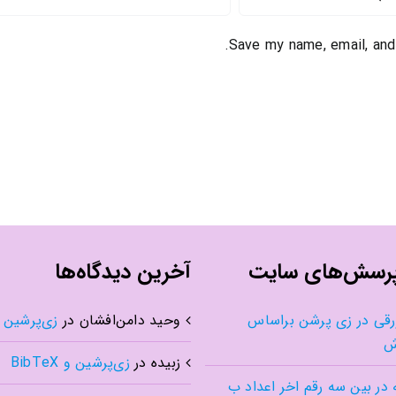
Save my name, email, and
پرسش‌های سایت
آخرین دیدگاه‌ها
رقی در زی پرشن براساس
وحید دامن‌افشان
در
زی‌پرشین و TeX
ش
زبیده
در
زی‌پرشین و BibTeX
 در بین سه رقم اخر اعداد ب