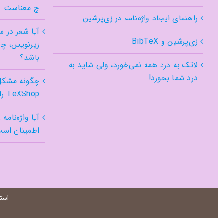
چ معناست
راهنمای ایجاد واژه‌نامه در زی‌پرشین
آیا شعر در س
زی‌پرشین و BibTeX
زیرنویس، چه
باشد؟
لاتک به درد همه نمی‌خورد، ولی شاید به
درد شما بخورد!
چگونه مشکل 
TeXShop را در Tahoe درست کنیم؟
آیا واژه‌نامه
اطمینان اس
استف