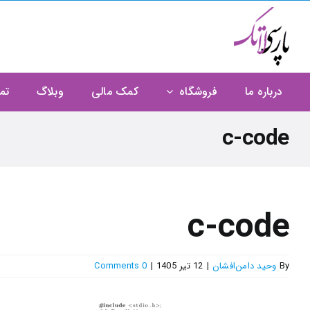
Ski
t
conten
درباره ما
فروشگاه
کمک مالی
وبلاگ
تم
c-code
c-code
By
وحید دامن‌افشان
|
12 تیر 1405
|
0 Comments