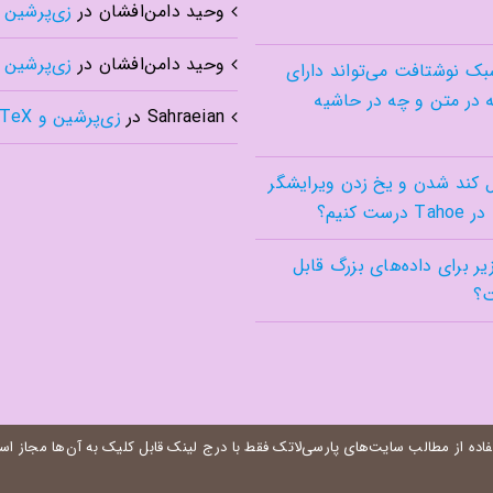
وحید دامن‌افشان
در
زی‌پرشین و TeX
وحید دامن‌افشان
در
زی‌پرشین و TeX
بک نوشتافت می‌تواند دارای
 در متن و چه در حاشیه
Sahraeian
در
زی‌پرشین و BibTeX
کند شدن و یخ زدن ویرایشگر
 زیر برای داده‌های بزرگ قابل
ت؟
اده از مطالب سایت‌های پارسی‌لاتک فقط با درج لینک قابل کلیک به آن‌ها مجاز ا