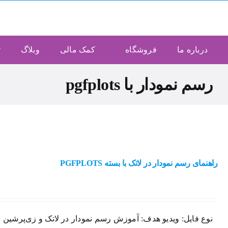
Ski
t
conten
درباره ما
فروشگاه
کمک مالی
وبلاگ
ت
رسم نمودار با pgfplots
راهنمای رسم نمودار در لاتک با بسته PGFPLOTS